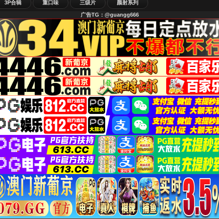
3P合辑
重口味
三级片
颜射系列
广告TG：@guangg666